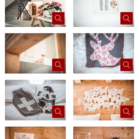
Menu du Restaurant
Activités en hiver
Escape Game
Toute l´année
A moins d'une heure
E-Bike et VTT
Spécial Randonnées
Activités en été
Spécial Adrénaline
Région Chablais
Evénements