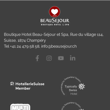
Footer
Boutique Hotel Beau-Séjour et Spa, Rue du village 114,
Suisse, 1874 Champéry
Tel +41 24 479 58 58
, info@beausejour.ch
Visit us at Facebook
Visit us at Instagram
Visit us at Youtube
Visit us at Linkedin