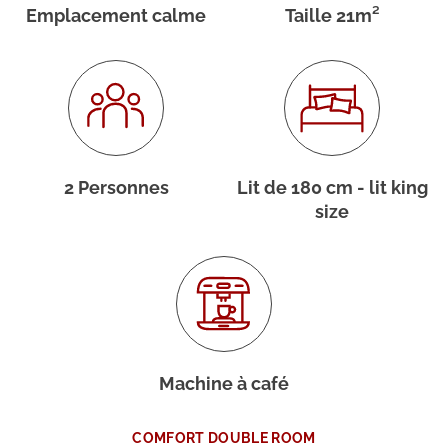
Menu du Restaurant
Activités en hiver
Emplacement calme
Taille 21m²
Escape Game
Toute l´année
A moins d'une heure
E-Bike et VTT
Spécial Randonnées
2 Personnes
Lit de 180 cm - lit king
Activités en été
size
Spécial Adrénaline
Région Chablais
Evénements
Machine à café
COMFORT DOUBLE ROOM