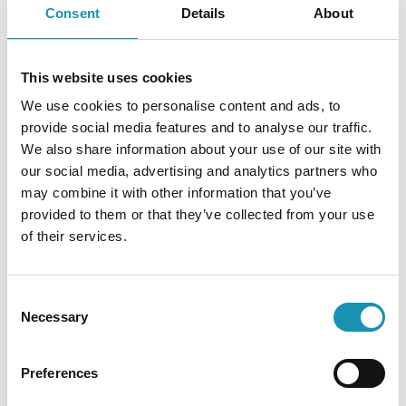
Consent
Details
About
This website uses cookies
We use cookies to personalise content and ads, to
provide social media features and to analyse our traffic.
We also share information about your use of our site with
our social media, advertising and analytics partners who
may combine it with other information that you’ve
provided to them or that they’ve collected from your use
of their services.
Confort Double avec Mezzanine
Deux de ces chambres possèdent une
Consent
mezzanine pour accueillir une 3ème personne
Necessary
Selection
Preferences